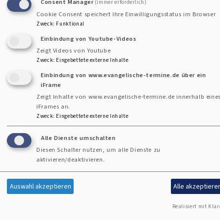
Consent Manager
(immer erforderlich)
Cookie Consent speichert Ihre Einwilligungsstatus im Browser
Datenschutzerklärung
Zweck
:
Funktional
Barrierefreiheitserklärung
Einbindung von Youtube-Videos
Zeigt Videos von Youtube
Anmelden
Zweck
:
Eingebettete externe Inhalte
Benutzermenü
Einbindung von www.evangelische-termine.de über ein
iFrame
Zeigt Inhalte von www.evangelische-termine.de innerhalb eine
iFrames an.
Zweck
:
Eingebettete externe Inhalte
Alle Dienste umschalten
Diesen Schalter nutzen, um alle Dienste zu
aktivieren/deaktivieren.
Auswahl akzeptieren
Alle akzeptiere
Realisiert mit Klar