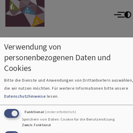
Evangelisch im Oberallgäu
Direkt zum Inhalt
evangelisch im World Wide Web
Menü
Verwendung von
Breadcrumb
Startseite
Aggregator
Sources
personenbezogenen Daten und
Sources
Cookies
Bitte die Dienste und Anwendungen von Drittanbietern auswählen
die wir nutzen möchten.
Für weitere Informationen bitte unsere
Kontaktformular
Datenschutzhinweise
lesen.
Impressum
Funktional
(immer erforderlich)
Fußbereichsmenü
Speichern von Daten: Cookie für die Benutzersitzung
Kontakt
Zweck
:
Funktional
Cookie-Einstellungen