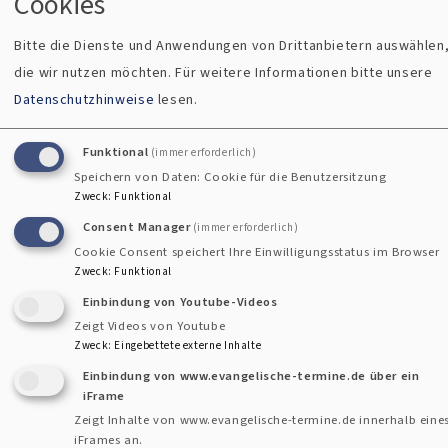
Cookies
Sonntagsblatt
Bitte die Dienste und Anwendungen von Drittanbietern auswählen
die wir nutzen möchten.
Für weitere Informationen bitte unsere
1 Tag 8 Stunden ago
Datenschutzhinweise
lesen.
Der AfD-Politiker Benjamin Nolte aus dem Stimmkreis
Funktional
(immer erforderlich)
Weilheim-Schongau steht unter Beobachtung des
Speichern von Daten: Cookie für die Benutzersitzung
bayerischen Verfassungsschutzes. Damit ist er der dritte
Zweck
:
Funktional
Landtagsabgeordnete seiner Partei, der überwacht wird.
Consent Manager
(immer erforderlich)
epd
Cookie Consent speichert Ihre Einwilligungsstatus im Browser
Zweck
:
Funktional
Anschlag auf Verdi-Demo: Angeklagter zu
Einbindung von Youtube-Videos
lebenslanger Haft verurteilt
Zeigt Videos von Youtube
Zweck
:
Eingebettete externe Inhalte
Sonntagsblatt
Einbindung von www.evangelische-termine.de über ein
iFrame
Zeigt Inhalte von www.evangelische-termine.de innerhalb eine
1 Tag 11 Stunden ago
iFrames an.