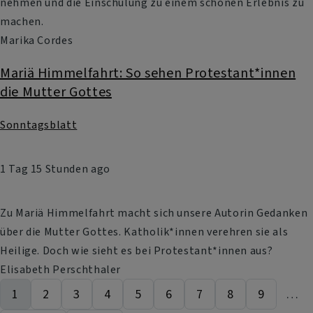
nehmen und die Einschulung zu einem schönen Erlebnis zu
machen.
Marika Cordes
Mariä Himmelfahrt: So sehen Protestant*innen
die Mutter Gottes
Sonntagsblatt
1 Tag 15 Stunden ago
Zu Mariä Himmelfahrt macht sich unsere Autorin Gedanken
über die Mutter Gottes. Katholik*innen verehren sie als
Heilige. Doch wie sieht es bei Protestant*innen aus?
Elisabeth Perschthaler
1
2
3
4
5
6
7
8
9
…
Aktuelle Seite
Seite
Seite
Seite
Seite
Seite
Seite
Seite
Seite
Seitennummerierung