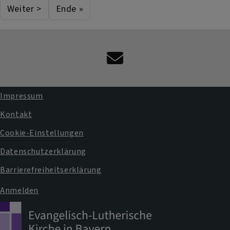
Weiter >
Ende »
Nächste Seite
Last page
Kontaktformular
Impressum
Fußbereichsmenü
Kontakt
Cookie-Einstellungen
Datenschutzerklärung
Barrierefreiheitserklärung
Anmelden
Benutzermenü