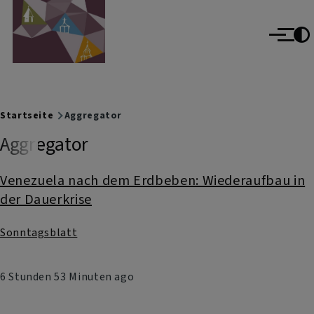
Evangelisch im Oberallgäu
Direkt zum Inhalt
evangelisch im World Wide Web
Menü
Breadcrumb
Startseite
Aggregator
Aggregator
Venezuela nach dem Erdbeben: Wiederaufbau in
der Dauerkrise
Sonntagsblatt
6 Stunden 53 Minuten ago