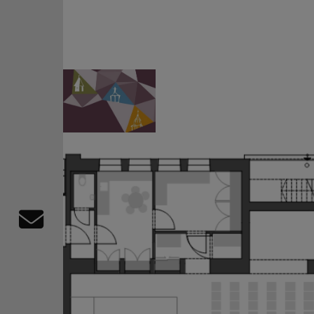
Direkt zum Inhalt
Evangelisch im Oberall
evangelisch im World Wide Web
Kontaktformular