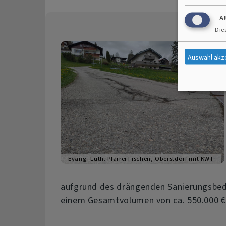
A
Die
Auswahl akz
Evang.-Luth. Pfarrei Fischen, Oberstdorf mit KWT
aufgrund des drängenden Sanierungsbeda
einem Gesamtvolumen von ca. 550.000 