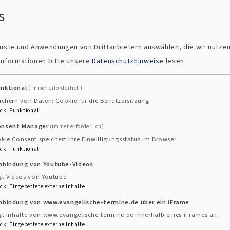
Aktuelles Projekt: Innensanierung
s
Christuskirche
ienste und Anwendungen von Drittanbietern auswählen, die wir nutze
Die Christuskirche ist seit ihrer Errichtung 1906
 Informationen bitte unsere
Datenschutzhinweise
lesen.
ein spiritueller Ort für Einheimische und Gäste. Ein
Ort des Innehaltens, des stillen Gebets. Ein Ort,
unktional
(immer erforderlich)
an dem wir das Leben feiern und würdigen. Ein
ichern von Daten: Cookie für die Benutzersitzung
Ort, an dem wir durchatmen können, singen,
ck
:
Funktional
sagen und hören von Gottes Liebe. Ein Ort, an
onsent Manager
(immer erforderlich)
n Ort, an dem wir den feiern, der uns zu diesem
kie Consent speichert Ihre Einwilligungsstatus im Browser
ck
:
Funktional
inbindung von Youtube-Videos
über
gt Videos von Youtube
Weiterlesen
ck
:
Eingebettete externe Inhalte
Aktuelles
inbindung von www.evangelische-termine.de über ein iFrame
Projekt:
gt Inhalte von www.evangelische-termine.de innerhalb eines iFrames an.
ck
:
Eingebettete externe Inhalte
Innensanierung