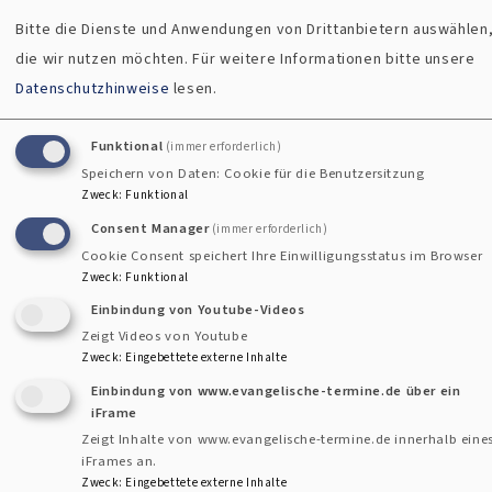
Bitte die Dienste und Anwendungen von Drittanbietern auswählen
Nicht barrierefreie Inhalte
die wir nutzen möchten.
Für weitere Informationen bitte unsere
Datenschutzhinweise
lesen.
Die nachstehend aufgeführten Inhalte sind aus den
folgenden Gründen nicht barrierefrei:
Funktional
(immer erforderlich)
Speichern von Daten: Cookie für die Benutzersitzung
Zweck
:
Funktional
Barrieren Melden, Feedback und
Consent Manager
(immer erforderlich)
Kontaktangaben
Cookie Consent speichert Ihre Einwilligungsstatus im Browser
Zweck
:
Funktional
Sind Ihnen Barrieren beim Zugang zu Inhalten auf
Einbindung von Youtube-Videos
www.suedliches-oberallgaeu-evangelisch.de aufgefallen?
Zeigt Videos von Youtube
Zweck
:
Eingebettete externe Inhalte
Dann können Sie sich gerne bei uns melden. Wir freuen uns
Einbindung von www.evangelische-termine.de über ein
auf Ihr Feedback und bemühen uns, die gemeldeten
iFrame
Barrieren in Rahmen der technischen und wirtschaftlichen
Zeigt Inhalte von www.evangelische-termine.de innerhalb eine
Möglichkeiten schnellstmöglich zu beheben. Bitte teilen
iFrames an.
Sie uns mit, auf welche Seite und bei welcher Funktion Sie
Zweck
:
Eingebettete externe Inhalte