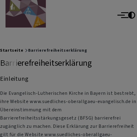
Evangelisch im Oberallgäu
Direkt zum Inhalt
evangelisch im World Wide Web
Menü
Breadcrumb
Startseite
Barrierefreiheitserklärung
Barrierefreiheitserklärung
Einleitung
Die Evangelisch-Lutherischen Kirche in Bayern ist bestrebt,
ihre Website www.suedliches-oberallgaeu-evangelisch.de in
Übereinstimmung mit dem
Barrierefreiheitsstärkungsgesetz (BFSG) barrierefrei
zugänglich zu machen. Diese Erklärung zur Barrierefreiheit
gilt für die Website www.suedliches-oberallgaeu-