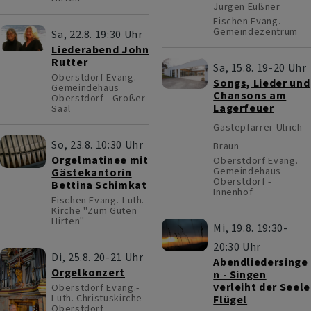
Jürgen Eußner
Fischen
Evang.
Gemeindezentrum
Sa, 22.8. 19:30 Uhr
Liederabend John
Rutter
Sa, 15.8. 19-20 Uhr
Oberstdorf
Evang.
Songs, Lieder und
Gemeindehaus
Chansons am
Oberstdorf - Großer
Lagerfeuer
Saal
Gästepfarrer Ulrich
So, 23.8. 10:30 Uhr
Braun
Orgelmatinee mit
Oberstdorf
Evang.
Gemeindehaus
Gästekantorin
Oberstdorf -
Bettina Schimkat
Innenhof
Fischen
Evang.-Luth.
Kirche "Zum Guten
Hirten"
Mi, 19.8. 19:30-
20:30 Uhr
Di, 25.8. 20-21 Uhr
Abendliedersinge
Orgelkonzert
n - Singen
verleiht der Seele
Oberstdorf
Evang.-
Luth. Christuskirche
Flügel
Oberstdorf