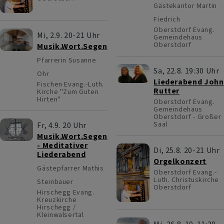
Gästekantor Martin
Fiedrich
Oberstdorf
Evang.
Mi, 2.9. 20-21 Uhr
Gemeindehaus
Oberstdorf
Musik.Wort.Segen
Pfarrerin Susanne
Sa, 22.8. 19:30 Uhr
Ohr
Liederabend John
Fischen
Evang.-Luth.
Rutter
Kirche "Zum Guten
Hirten"
Oberstdorf
Evang.
Gemeindehaus
Oberstdorf - Großer
Saal
Fr, 4.9. 20 Uhr
Musik.Wort.Segen
- Meditativer
Di, 25.8. 20-21 Uhr
Liederabend
Orgelkonzert
Gästepfarrer Mathis
Oberstdorf
Evang.-
Luth. Christuskirche
Steinbauer
Oberstdorf
Hirschegg
Evang.
Kreuzkirche
Hirschegg /
Kleinwalsertal