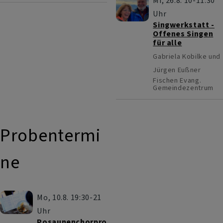
Mi, 26.8. 10-11:30
Uhr
Singwerkstatt -
Offenes Singen
für alle
Gabriela Kobilke und
Jürgen Eußner
Fischen
Evang.
Gemeindezentrum
Probentermi
ne
Mo, 10.8. 19:30-21
Uhr
Posaunenchorpro