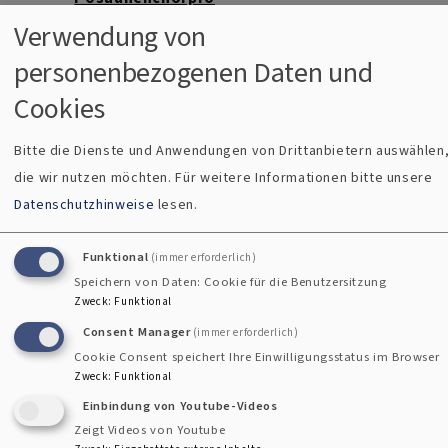
be
Verwendung von
Fischen
Evang.
Gemeindehaus
personenbezogenen Daten und
Fischen
Cookies
Mo, 17.8. 19:30-21
Uhr
Bitte die Dienste und Anwendungen von Drittanbietern auswählen
Posaunenchorpro
die wir nutzen möchten.
Für weitere Informationen bitte unsere
be
Datenschutzhinweise
lesen.
Fischen
Evang.
Gemeindehaus
Fischen
Funktional
(immer erforderlich)
Speichern von Daten: Cookie für die Benutzersitzung
Mo, 24.8. 19:30-21
Zweck
:
Funktional
Uhr
Consent Manager
(immer erforderlich)
Posaunenchorpro
be
Cookie Consent speichert Ihre Einwilligungsstatus im Browser
Zweck
:
Funktional
Fischen
Evang.
Gemeindehaus
Einbindung von Youtube-Videos
Fischen
Zeigt Videos von Youtube