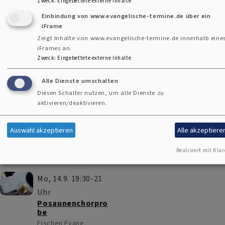
Zweck
:
Eingebettete externe Inhalte
Mo, 31.8. 19:30-21
Einbindung von www.evangelische-termine.de über ein
Uhr
iFrame
Posaunenchorpro
Zeigt Inhalte von www.evangelische-termine.de innerhalb eine
be
iFrames an.
Fischen
Evang.
Zweck
Gemeindehaus
:
Eingebettete externe Inhalte
Fischen
Alle Dienste umschalten
Mo, 7.9. 19:30-21
Diesen Schalter nutzen, um alle Dienste zu
aktivieren/deaktivieren.
Uhr
Posaunenchorpro
be
Auswahl akzeptieren
Alle akzeptiere
Fischen
Evang.
Gemeindehaus
Realisiert mit Klar
Fischen
Mo, 14.9. 19:30-21
Uhr
Posaunenchorpro
be
Fischen
Evang.