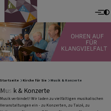
Evangelisch im Oberallgäu
Direkt zum Inhalt
evangelisch im World Wide Web
Menü
Breadcrumb
Startseite
Kirche für Sie
Musik & Konzerte
Musik & Konzerte
Musik verbindet! Wir laden zu vielfältigen musikalischen
Veranstaltungen ein - zu Konzerten, zu Taizé, zu