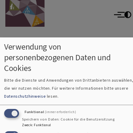
Evangelisch im Oberallgäu
Direkt zum Inhalt
evangelisch im World Wide Web
Menü
Verwendung von
Breadcrumb
Startseite
Aggregator
Sources
personenbezogenen Daten und
Sources
Cookies
Bitte die Dienste und Anwendungen von Drittanbietern auswählen
die wir nutzen möchten.
Für weitere Informationen bitte unsere
Kontaktformular
Datenschutzhinweise
lesen.
Impressum
Funktional
(immer erforderlich)
Fußbereichsmenü
Speichern von Daten: Cookie für die Benutzersitzung
Kontakt
Zweck
:
Funktional
Cookie-Einstellungen