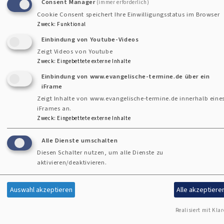
Consent Manager
(immer erforderlich)
Cookie Consent speichert Ihre Einwilligungsstatus im Browser
Datenschutzerklärung
Zweck
:
Funktional
Barrierefreiheitserklärung
Einbindung von Youtube-Videos
Zeigt Videos von Youtube
Anmelden
Zweck
:
Eingebettete externe Inhalte
Benutzermenü
Einbindung von www.evangelische-termine.de über ein
iFrame
Zeigt Inhalte von www.evangelische-termine.de innerhalb eine
iFrames an.
Zweck
:
Eingebettete externe Inhalte
Alle Dienste umschalten
Diesen Schalter nutzen, um alle Dienste zu
aktivieren/deaktivieren.
Auswahl akzeptieren
Alle akzeptiere
Realisiert mit Klar