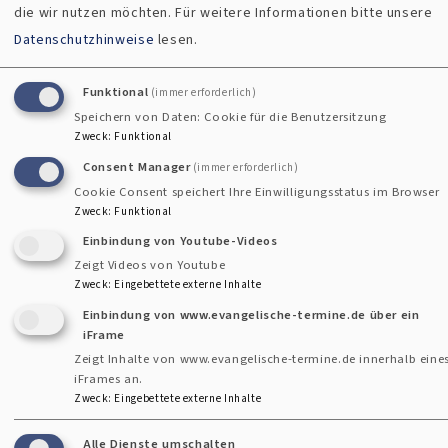
und Microsoft bereitgestellt wird. Ihre Daten können an
die wir nutzen möchten.
Für weitere Informationen bitte unsere
Cancom und Microsoft übermittelt und in gemeinsamer
Datenschutzhinweise
lesen.
Verantwortung mit dem LKA gemäß Abschnitt II.1 der
Bekanntmachung über den Datenschutz bei von mehreren
Funktional
(immer erforderlich)
verantwortlichen kirchlichen Stellen betriebenen und
Speichern von Daten: Cookie für die Benutzersitzung
Zweck
:
Funktional
genutzten Datenverarbeitungsanwendungen und IT-
Diensten (DSGemVBek) verarbeitet werden. Das LKA ist
Consent Manager
(immer erforderlich)
Cookie Consent speichert Ihre Einwilligungsstatus im Browser
insbesondere für technische Maßnahmen zuständig und
Zweck
:
Funktional
stellt sicher, dass Zugriffe aus Staaten außerhalb des
Einbindung von Youtube-Videos
Europäischen Wirtschaftsraums verhindert werden. Die
Zeigt Videos von Youtube
Zuständigkeit für Auskunftsersuchen und für die Wahrung
Zweck
:
Eingebettete externe Inhalte
Ihrer Rechte liegt laut Nr. II.1.3.2 DSGemVBek bei uns. Sie
Einbindung von www.evangelische-termine.de über ein
können sich aber auch ans LKA wenden: Landeskirchenamt
iFrame
der Evang.-Luth. Kirche in Bayern Katharina-von-Bora-Str.
Zeigt Inhalte von www.evangelische-termine.de innerhalb eine
iFrames an.
7-13, 80333 München Tel. 089 55950 – E-
Zweck
:
Eingebettete externe Inhalte
Mail: landeskirchenamt@elkb.de
Alle Dienste umschalten