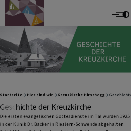
Evangelisch im Oberallgäu
Direkt zum Inhalt
evangelisch im World Wide Web
Menü
Breadcrumb
Startseite
Hier sind wir
Kreuzkirche Hirschegg
Geschichte
Geschichte der Kreuzkirche
Die ersten evangelischen Gottesdienste im Tal wurden 1925
in der Klinik Dr. Backer in Riezlern-Schwende abgehalten.